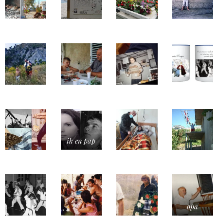
ik en pap
opa