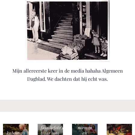
Mijn allereerste keer in de media hahaha Algemeen
Dagblad. We dachten dat hij echt was.
4 totaal
onwijs
verschillende
veel
persoonlijkheden,
familiefoto's
normen
kabouters
waar oma
en