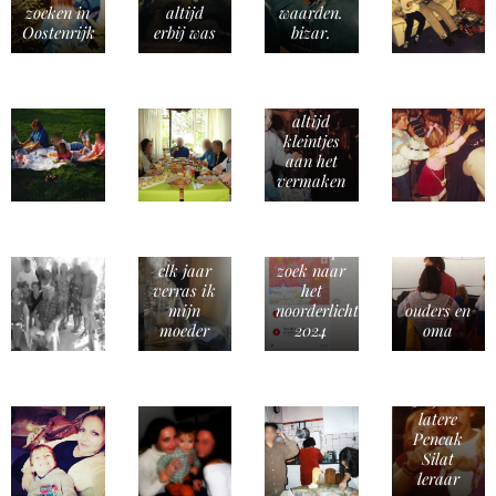
zoeken in
altijd
waarden.
Oostenrijk
erbij was
bizar.
ik was
altijd
kleintjes
aan het
vermaken
in de
nacht op
elk jaar
zoek naar
verras ik
het
mijn
noorderlicht
ouders en
moeder
2024
oma
op schoot
bij mijn
30 jaar
latere
Pencak
Silat
leraar