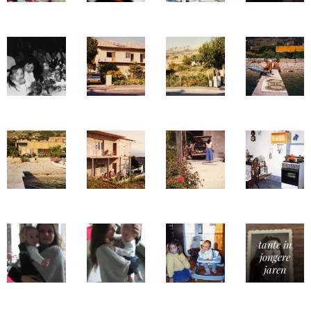
tante in
jongere
jaren