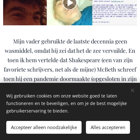
Mijn vader gebruikte de laatste decennia geen
wasmiddel, omdat hij zei dat het de zee vervuilde. En
toen ik hem vertelde dat Shakespeare (een van zijn
favoriete schrijvers, net als de mijne) McBeth schreef
toen hij een pandemie doormaakte (opgesloten in zijn
appartement in Londen voor maanden), wilde hij het
Wij gebruiken cookies om onze website goed te laten
lezen. Zijn ogen waren echter niet meer goed, dus
functioneren en te beveiligen, en om je de best mogelijke
vroeg hij me om het op audio te sturen, wat ik deed.
gebruikerservaring te bieden.
En papa wist wie Ivan Roso was. Ik mis mijn vader. Ik
stuurde vaak iPods met muziek, en in het
Accepteer alleen noodzakelijke
Alles accepteren
verzorgingshuis begon hij plotseling tegen me in het