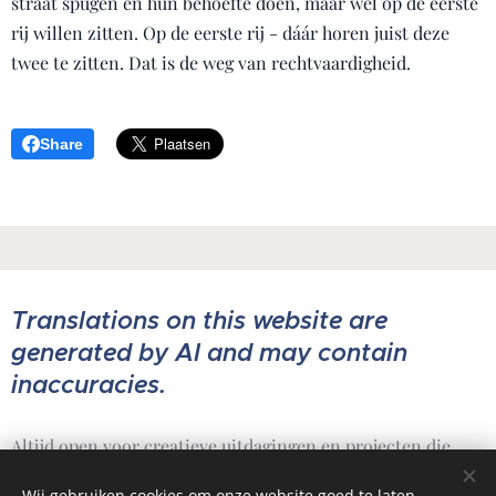
straat spugen en hun behoefte doen, maar wél op de eerste
rij willen zitten. Op de eerste rij - dáár horen juist deze
twee te zitten. Dat is de weg van rechtvaardigheid.
Share
Translations on this website are
generated by AI and may contain
inaccuracies.
Altijd open voor creatieve uitdagingen en projecten die
ertoe doen.
Wij gebruiken cookies om onze website goed te laten