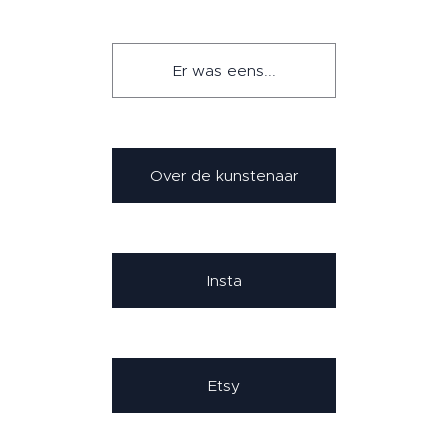
Er was eens...
Over de kunstenaar
Insta
Etsy