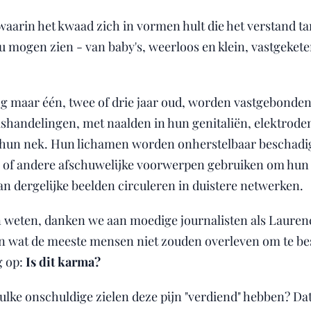
waarin het kwaad zich in vormen hult die het verstand ta
 mogen zien - van baby's, weerloos en klein, vastgeket
 maar één, twee of drie jaar oud, worden vastgebonden 
ishandelingen, met naalden in hun genitaliën, elektrode
 hun nek. Hun lichamen worden onherstelbaar beschadi
es of andere afschuwelijke voorwerpen gebruiken om hun
n dergelijke beelden circuleren in duistere netwerken.
weten, danken we aan moedige journalisten als Lauren
n wat de meeste mensen niet zouden overleven om te bes
g op:
Is dit karma?
zulke onschuldige zielen deze pijn "verdiend" hebben? Dat 