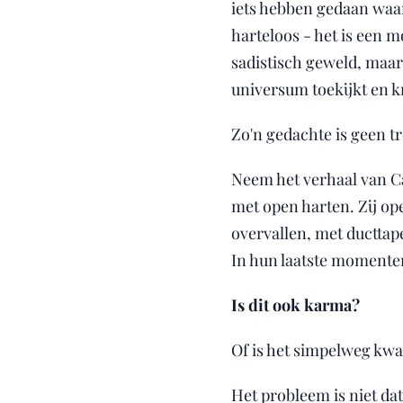
iets hebben gedaan waarv
harteloos - het is een m
sadistisch geweld, maar 
universum toekijkt en k
Zo'n gedachte is geen tr
Neem het verhaal van C
met open harten. Zij op
overvallen, met ducttape
In hun laatste momenten
Is dit ook karma?
Of is het simpelweg kwa
Het probleem is niet da