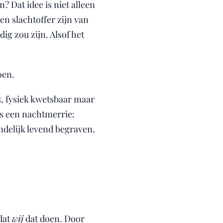
? Dat idee is niet alleen
en slachtoffer zijn van
ig zou zijn. Alsof het
oen.
, fysiek kwetsbaar maar
as een nachtmerrie:
indelijk levend begraven.
 dat
wij
dat doen. Door