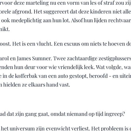
oor deze marteling nu een vorm van les of straf zou zijn
orele afgrond. Het suggereert dat deze kinderen niet alle
ook medeplichtig aan hun lot. Alsof hun lijden rechtvaard
nikt.
oost. Het is een vlucht. Een excuus om niets te hoeven d
arol en James Sumner. Twee zachtaardige zestigplussers
enden hun deur voor wie vriendelijk leek. Wat volgde, w
 in de kofferbak van een auto gestopt, beroofd - en uite
 hielden ze elkaars hand vast.
ad dat zijn gang gaat, omdat niemand op tijd ingreep?
t het universum zijn evenwicht verliest. Het probleem is