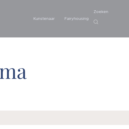
Zoeken
Kunstenaar
Fairyhousing
rma