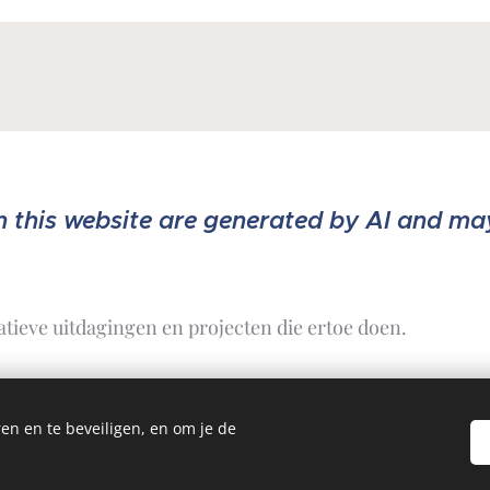
n this website are generated by AI and ma
atieve uitdagingen en projecten die ertoe doen.
en en te beveiligen, en om je de
right 2010-2026
Test dagelijks je kennis
Ad Majorem Dei Gloriam