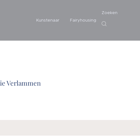
Zoeken
Kunstenaar
Fairyhousing
atie Verlammen