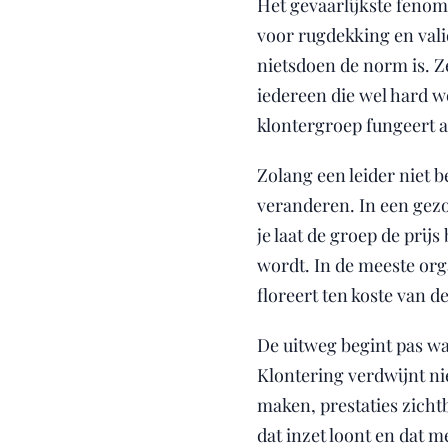
Het gevaarlijkste fenom
voor rugdekking en vali
nietsdoen de norm is. Z
iedereen die wel hard we
klontergroep fungeert a
Zolang een leider niet b
veranderen. In een gezo
je laat de groep de prij
wordt. In de meeste org
floreert ten koste van 
De uitweg begint pas wa
Klontering verdwijnt ni
maken, prestaties zich
dat inzet loont en dat m