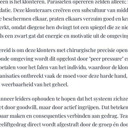
een is het klonteren. Parasieten opereren zelden alleen;
datie. Deze klonteraars creëren een subcultuur van mid
e beschermen elkaar, praten elkaars verzuim goed en ker
rkt, omdat diegene hen dwingt tot een spiegel die ze nie
ls een zwart gat dat energie en motivatie uit de omgevin
ereid is om deze klonters met chirurgische precisie open 
nde omgeving wordt dit opgelost door "peer pressure" en
s betalen voor het falen van het individu, waardoor de kl
anisaties ontbreekt vaak de moed voor deze harde hand,
de weerbaarheid van het geheel.
nneer leiders ophouden te hopen dat het systeem zichzel
et door goodwill, maar door actief ingrijpen. Dat beteke
tbaar maken en consequenties verbinden aan gedrag. T
eeliftgedrag direct wordt afgestraft door de groep én doo