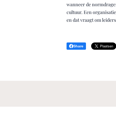
wanneer de normdragers
cultuur. Een organisati
en dat vraagt om leiders
Share