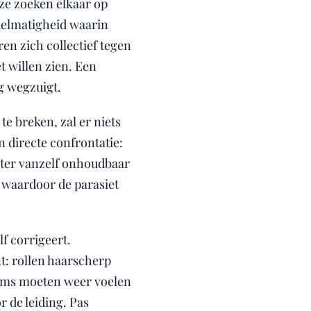
 ze zoeken elkaar op
delmatigheid waarin
en zich collectief tegen
t willen zien. Een
g wegzuigt.
te breken, zal er niets
 directe confrontatie:
onter vanzelf onhoudbaar
 waardoor de parasiet
f corrigeert.
nt: rollen haarscherp
eams moeten weer voelen
r de leiding. Pas