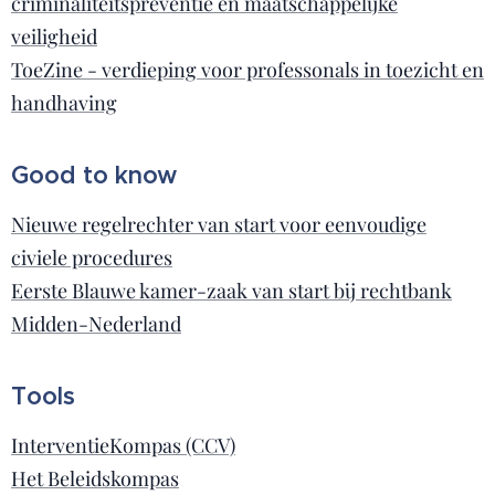
criminaliteitspreventie en maatschappelijke
veiligheid
ToeZine - verdieping voor professonals in toezicht en
handhaving
Good to know
Nieuwe regelrechter van start voor eenvoudige
civiele procedures
Eerste Blauwe kamer-zaak van start bij rechtbank
Midden-Nederland
Tools
InterventieKompas (CCV)
Het Beleidskompas