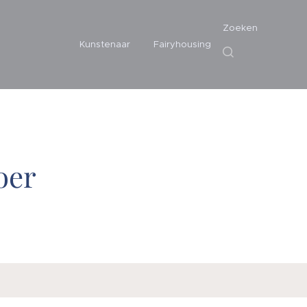
Zoeken
Kunstenaar
Fairyhousing
oer