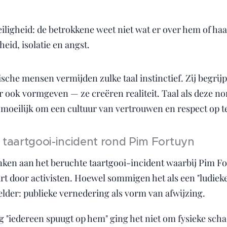
iligheid: de betrokkene weet niet wat er over hem of ha
heid, isolatie en angst.
ische mensen vermijden zulke taal instinctief. Zij begri
r ook vormgeven — ze creëren realiteit. Taal als deze no
t moeilijk om een cultuur van vertrouwen en respect op 
t taartgooi-incident rond Pim Fortuyn
ken aan het beruchte taartgooi-incident waarbij Pim F
rt door activisten. Hoewel sommigen het als een "ludiek
lder: publieke vernedering als vorm van afwijzing.
ing "iedereen spuugt op hem" ging het niet om fysieke sc