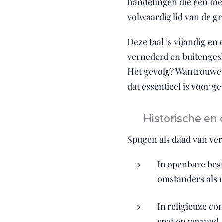
handelingen die een men
volwaardig lid van de g
Deze taal is vijandig e
vernederd en buitengesl
Het gevolg? Wantrouwen
dat essentieel is voor
📜 Historische en 
Spugen als daad van ver
In openbare bes
omstanders als r
In religieuze co
spot en verraad.