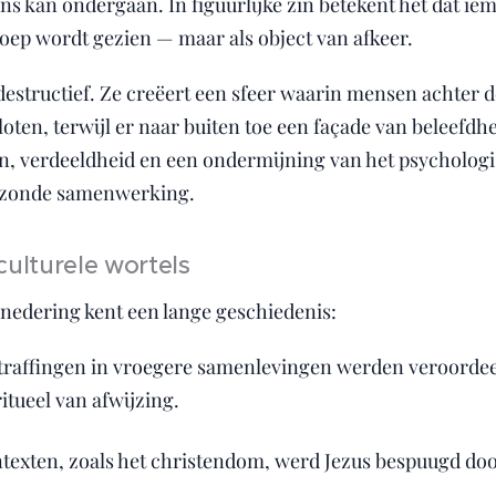
s kan ondergaan. In figuurlijke zin betekent het dat ie
roep wordt gezien — maar als object van afkeer.
n destructief. Ze creëert een sfeer waarin mensen achte
oten, terwijl er naar buiten toe een façade van beleefd
, verdeeldheid en een ondermijning van het psychologi
 gezonde samenwerking.
culturele wortels
nedering kent een lange geschiedenis:
traffingen in vroegere samenlevingen werden veroorde
itueel van afwijzing.
ntexten, zoals het christendom, werd Jezus bespuugd doo