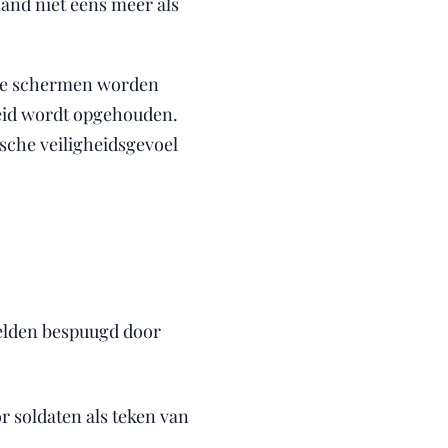
mand niet eens meer als
r de schermen worden
heid wordt opgehouden.
sche veiligheidsgevoel
elden bespuugd door
r soldaten als teken van