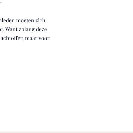
.
amleden moeten zich
ht. Want zolang deze
slachtoffer, maar voor