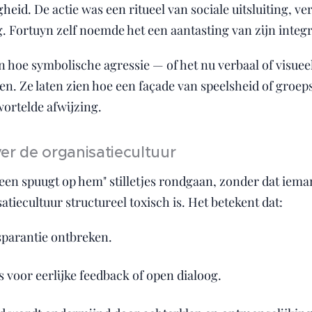
eid. De actie was een ritueel van sociale uitsluiting, v
 Fortuyn zelf noemde het een aantasting van zijn integri
 hoe symbolische agressie — of het nu verbaal of visuee
n. Ze laten zien hoe een façade van speelsheid of groep
ortelde afwijzing.
er de organisatiecultuur
reen spuugt op hem" stilletjes rondgaan, zonder dat ieman
atiecultuur structureel toxisch is. Het betekent dat:
sparantie ontbreken.
s voor eerlijke feedback of open dialoog.