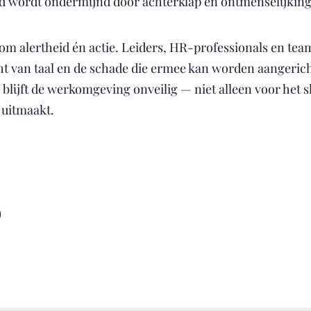
eid wordt ondermijnd door achterklap en ontmenselijking
 om alertheid én actie. Leiders, HR-professionals en te
ht van taal en de schade die ermee kan worden aangeric
 blijft de werkomgeving onveilig — niet alleen voor het 
 uitmaakt.