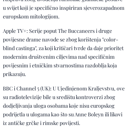
u svijet koji je specifično inspiriran sjeverozapadnom
europskom mitologijom.
Apple TV+: Serije poput The Buccaneers i druge
povijesne drame navode se zbog korištenja "color-
blind castinga", za koji kritičari tvrde da daje prioritet
modernim društvenim ciljevima nad specifičnim
povijesnim i etničkim stvarnostima razdoblja koja
prikazuju.
BBC i Channel 5 (UK): U Ujedinjenom Kraljevstvu, ove
su radiotelevizije bile u središtu kontroverzi zbog
dodjeljivanja uloga osobama koje nisu europskog
podrijetla u ulogama kao što su Anne Boleyn ili likovi
iz antičke grčke i rimske povijesti.