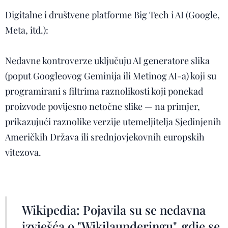
Digitalne i društvene platforme Big Tech i AI (Google,
Meta, itd.):
Nedavne kontroverze uključuju AI generatore slika
(poput Googleovog Geminija ili Metinog AI-a) koji su
programirani s filtrima raznolikosti koji ponekad
proizvode povijesno netočne slike — na primjer,
prikazujući raznolike verzije utemeljitelja Sjedinjenih
Američkih Država ili srednjovjekovnih europskih
vitezova.
Wikipedia: Pojavila su se nedavna
izvješća o "Wikilaunderingu", gdje se