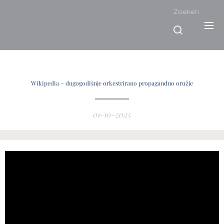
Zoeken
Wikipedia – dugogodišnje orkestrirano propagandno oružje
01-10-2025