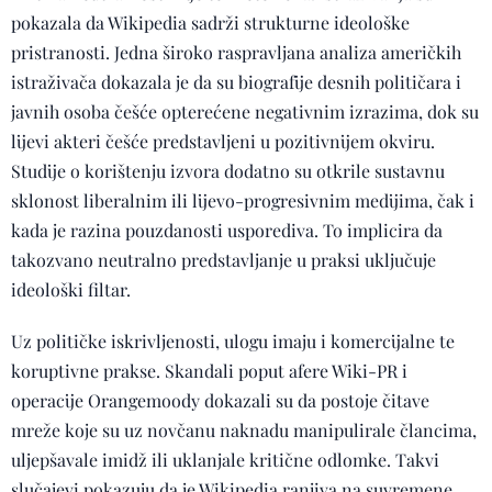
pokazala da Wikipedia sadrži strukturne ideološke
pristranosti. Jedna široko raspravljana analiza američkih
istraživača dokazala je da su biografije desnih političara i
javnih osoba češće opterećene negativnim izrazima, dok su
lijevi akteri češće predstavljeni u pozitivnijem okviru.
Studije o korištenju izvora dodatno su otkrile sustavnu
sklonost liberalnim ili lijevo-progresivnim medijima, čak i
kada je razina pouzdanosti usporediva. To implicira da
takozvano neutralno predstavljanje u praksi uključuje
ideološki filtar.
Uz političke iskrivljenosti, ulogu imaju i komercijalne te
koruptivne prakse. Skandali poput afere Wiki-PR i
operacije Orangemoody dokazali su da postoje čitave
mreže koje su uz novčanu naknadu manipulirale člancima,
uljepšavale imidž ili uklanjale kritične odlomke. Takvi
slučajevi pokazuju da je Wikipedia ranjiva na suvremene