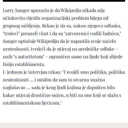
Larry Sanger upozorio je da Wikipedia nikada nije
učinkovito riješila organizacijski problem bijega od
grupnog mišljenja. Rekao je da su, nakon njegova odlaska,
"trolovi" preuzeli vlast i da su "zatvorenici vodili ludnicu."
Sanger optužuje Wikipediju da je napustila svoje načelo
neutralnosti, tvrdeći da je utjecaj na uredničke odluke –
onih "s autoritetom" – ograničen samo na ljude koji slijede
liniju establišmenta.
U jednom je intervjuu rekao: "Usvojili smo politiku, politiku
neutralnosti … i mislim da sam to stvarno snažno
naglašavao … sada je krug ljudi kojima je dopušten bilo
kakav utjecaj drastično sužen, u biti na one koji se slažu s
establišmentskom ljevicom."