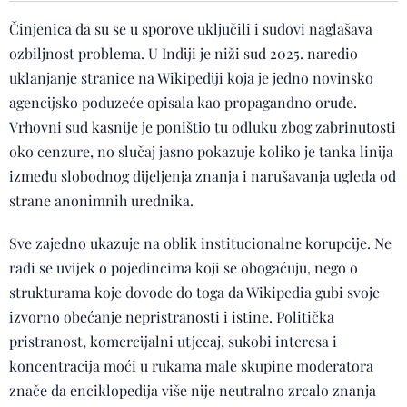
Činjenica da su se u sporove uključili i sudovi naglašava
ozbiljnost problema. U Indiji je niži sud 2025. naredio
uklanjanje stranice na Wikipediji koja je jedno novinsko
agencijsko poduzeće opisala kao propagandno oruđe.
Vrhovni sud kasnije je poništio tu odluku zbog zabrinutosti
oko cenzure, no slučaj jasno pokazuje koliko je tanka linija
između slobodnog dijeljenja znanja i narušavanja ugleda od
strane anonimnih urednika.
Sve zajedno ukazuje na oblik institucionalne korupcije. Ne
radi se uvijek o pojedincima koji se obogaćuju, nego o
strukturama koje dovode do toga da Wikipedia gubi svoje
izvorno obećanje nepristranosti i istine. Politička
pristranost, komercijalni utjecaj, sukobi interesa i
koncentracija moći u rukama male skupine moderatora
znače da enciklopedija više nije neutralno zrcalo znanja