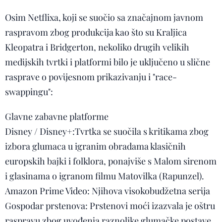
Osim Netflixa, koji se suočio sa značajnom javnom
raspravom zbog produkcija kao što su Kraljica
Kleopatra i Bridgerton, nekoliko drugih velikih
medijskih tvrtki i platformi bilo je uključeno u slične
rasprave o povijesnom prikazivanju i "race-
swappingu":
Glavne zabavne platforme
Disney / Disney+:Tvrtka se suočila s kritikama zbog
izbora glumaca u igranim obradama klasičnih
europskih bajki i folklora, ponajviše s Malom sirenom
i glasinama o igranom filmu Matovilka (Rapunzel).
Amazon Prime Video: Njihova visokobudžetna serija
Gospodar prstenova: Prstenovi moći izazvala je oštru
raspravu zbog uvođenja raznolike glumačke postave