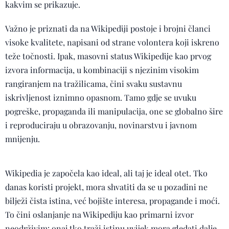
kakvim se prikazuje.
Važno je priznati da na Wikipediji postoje i brojni članci
visoke kvalitete, napisani od strane volontera koji iskreno
teže točnosti. Ipak, masovni status Wikipedije kao prvog
izvora informacija, u kombinaciji s njezinim visokim
rangiranjem na tražilicama, čini svaku sustavnu
iskrivljenost iznimno opasnom. Tamo gdje se uvuku
pogreške, propaganda ili manipulacija, one se globalno šire
i reproduciraju u obrazovanju, novinarstvu i javnom
mnijenju.
Wikipedia je započela kao ideal, ali taj je ideal otet. Tko
danas koristi projekt, mora shvatiti da se u pozadini ne
bilježi čista istina, već bojište interesa, propagande i moći.
To čini oslanjanje na Wikipediju kao primarni izvor
neodrživim: onaj tko traži istinu uvijek mora gledati dalje.