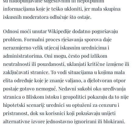
su nadopunjavane sugestivnim ili nepotpunim
informacijama koje je teško ukloniti, jer mala skupina
iskusnih moderatora odlučuje što ostaje.
Odnosi moći unutar Wikipedije dodatno pogoršavaju
problem. Formalni proces rješavanja sporova daje
nerazmjerno velik utjecaj iskusnim urednicima i
administratorima. Oni mogu, često pod izlikom
neutralnosti ili pouzdanosti, uklanjati kritične izmjene ili
zaključavati stranice. To vodi situacijama u kojima mala
elita određuje koje je znanje valjano, a djelotvoran otpor
postaje gotovo nemoguć. Nedavni sukobi oko uređivanja
stranica o Bliskom istoku i geopolitici pokazuju da to nije
hipotetski scenarij: urednici su optuženi za cenzuru i
pristranost, dok su korisnici koji pokušavaju unijeti
alternativne izvore jednostavno ignorirani ili blokirani.