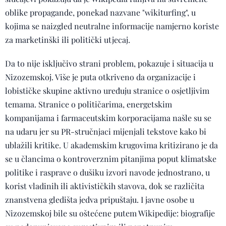
oblike propagande, ponekad nazvane "wikiturfing", u
kojima se naizgled neutralne informacije namjerno koriste
za marketinški ili politički utjecaj.
Da to nije isključivo strani problem, pokazuje i situacija u
Nizozemskoj. Više je puta otkriveno da organizacije i
lobističke skupine aktivno uređuju stranice o osjetljivim
temama. Stranice o političarima, energetskim
kompanijama i farmaceutskim korporacijama našle su se
na udaru jer su PR-stručnjaci mijenjali tekstove kako bi
ublažili kritike. U akademskim krugovima kritizirano je da
se u člancima o kontroverznim pitanjima poput klimatske
politike i rasprave o dušiku izvori navode jednostrano, u
korist vladinih ili aktivističkih stavova, dok se različita
znanstvena gledišta jedva pripuštaju. I javne osobe u
Nizozemskoj bile su oštećene putem Wikipedije: biografije