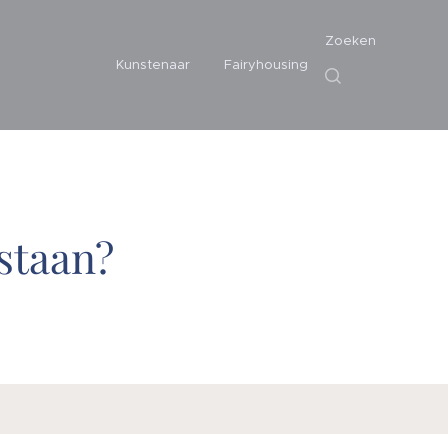
Zoeken
Kunstenaar
Fairyhousing
staan?