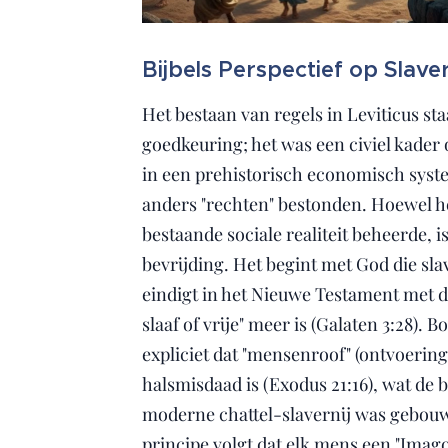
Bijbels Perspectief op Slaver
Het bestaan van regels in Leviticus sta
goedkeuring; het was een civiel kader
in een prehistorisch economisch sys
anders "rechten" bestonden. Hoewel 
bestaande sociale realiteit beheerde, is
bevrijding. Het begint met God die sla
eindigt in het Nieuwe Testament met d
slaaf of vrije" meer is (Galaten 3:28). B
expliciet dat "mensenroof" (ontvoering
halsmisdaad is (Exodus 21:16), wat de
moderne chattel-slavernij was gebouwd.
principe volgt dat elk mens een "Imago