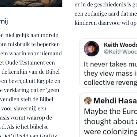
er in de geschiedenis is
een zodanige aard dat men
nij
kinderen daarvoor wil op
at niet gelijk aan morele
 om misbruik te beperken
teem waarin voor niemand
het Oude Testament een
 de kernlijn van de Bijbel
ven bevrijdt uit Egypte en
e verklaring dat er "geen
ovendien stelt de Bijbel
 voor slavernij) een
 basis vormt waarop de
 Als je het bijbelse
 Dei" (Beeld van God) is,