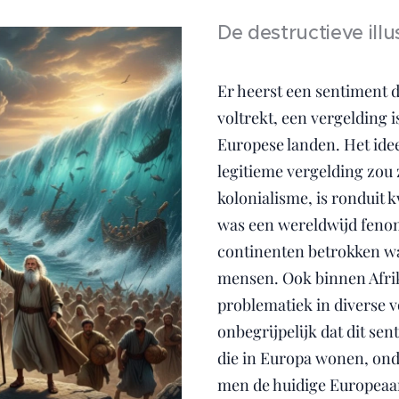
De destructieve illu
Er heerst een sentiment d
voltrekt, een vergelding 
Europese landen. Het idee
legitieme vergelding zou z
kolonialisme, is ronduit 
was een wereldwijd fenom
continenten betrokken war
mensen. Ook binnen Afrik
problematiek in diverse 
onbegrijpelijk dat dit se
die in Europa wonen, on
men de huidige Europeaan